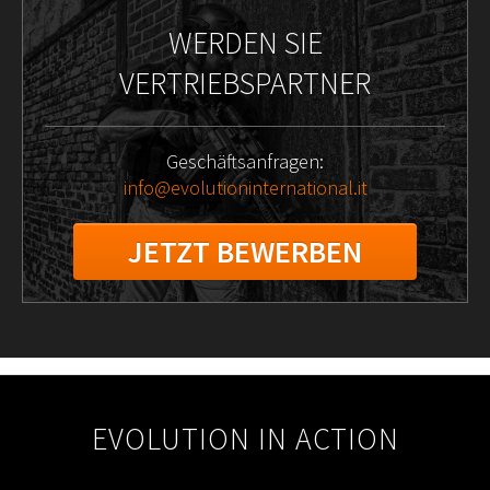
WERDEN SIE
VERTRIEBSPARTNER
Geschäftsanfragen:
info@evolutioninternational.it
JETZT BEWERBEN
2025-
11-
EVOLUTION IN ACTION
19