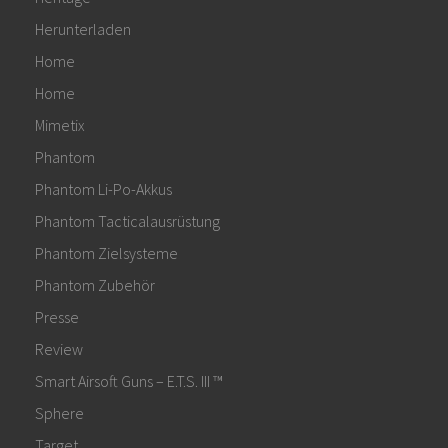
Herunterladen
Home
Home
Mimetix
Phantom
Phantom Li-Po-Akkus
Phantom Tacticalausrüstung
Phantom Zielsysteme
Phantom Zubehör
Presse
Review
Smart Airsoft Guns – E.T.S. III ™
Sphere
Target