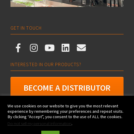
GET IN TOUCH
INTERESTED IN OUR PRODUCTS?
BECOME A DISTRIBUTOR
We use cookies on our website to give you the most relevant
experience by remembering your preferences and repeat visits.
By clicking “Accept”, you consent to the use of ALL the cookies.
Evolution Airsoft, Xtreme Precision, Mimetix, Target, Sphere, Phantom,
Do not sell my personal information
.
Black River, Action Gas and Combat Gas are trademarks and registered
trademarks of Evolution International S.r.l. All rights reserved.