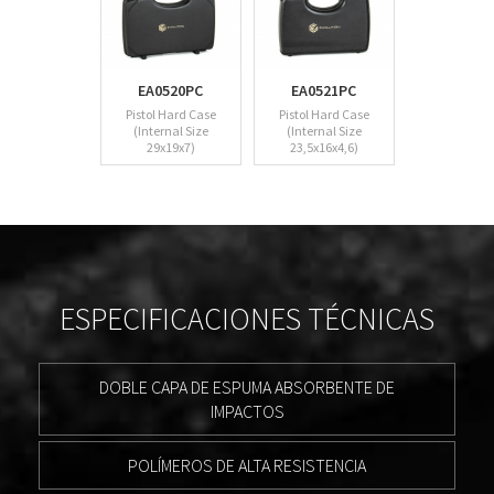
EA0520PC
EA0521PC
Pistol Hard Case
Pistol Hard Case
(Internal Size
(Internal Size
29x19x7)
23,5x16x4,6)
ESPECIFICACIONES TÉCNICAS
DOBLE CAPA DE ESPUMA ABSORBENTE DE
IMPACTOS
POLÍMEROS DE ALTA RESISTENCIA