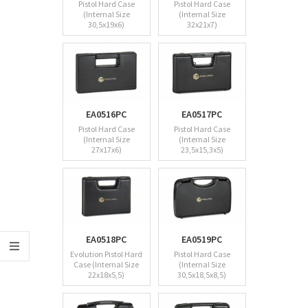
Pistol Hard Case
Pistol Hard Case
(Internal Size
(Internal Size
30,5x19x6)
32x21x7)
EA0516PC
EA0517PC
Pistol Hard Case
Pistol Hard Case
(Internal Size
(Internal Size
27x17x6)
23,5x15,3x5)
EA0518PC
EA0519PC
Evolution Pistol Hard
Pistol Hard Case
Case (Internal Size
(Internal Size
22x18x5,5)
30,5x18,5x8,5)