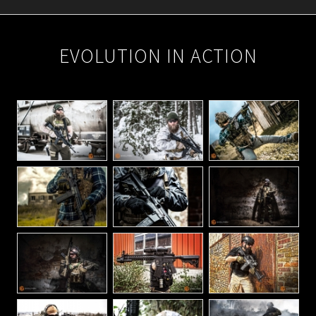
2025-
09-
EVOLUTION IN ACTION
23