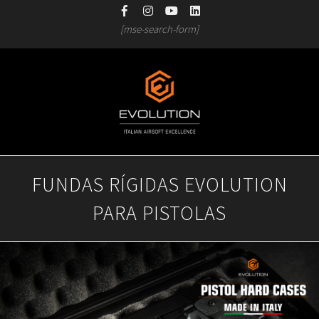
Skip
[mse-search-form]
to
content
Primary
FUNDAS RÍGIDAS EVOLUTION
Navigation
PARA PISTOLAS
Menu