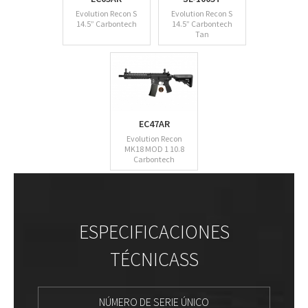
Evolution Recon S
Evolution Recon S
14.5” Carbontech
14.5” Carbontech
Tan
EC47AR
Evolution Recon
MK18 MOD 1 10.8
Carbontech
ESPECIFICACIONES
TÉCNICASS
NÚMERO DE SERIE ÚNICO