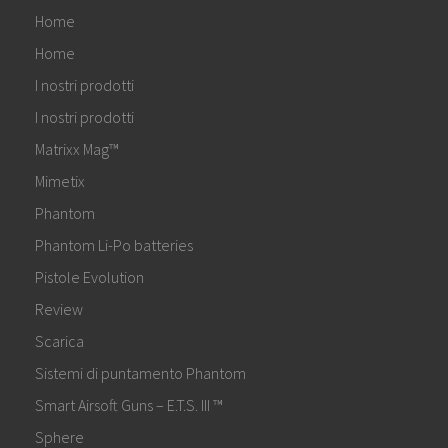
Home
Home
I nostri prodotti
I nostri prodotti
Matrixx Mag™
Mimetix
Phantom
Phantom Li-Po batteries
Pistole Evolution
Review
Scarica
Sistemi di puntamento Phantom
Smart Airsoft Guns – E.T.S. III ™
Sphere