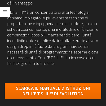
dà il vantaggio.
L’E.T.S. III™ è un concentrato di alta tecnologia:
abbiamo impiegato le più avanzate tecniche di
progettazione e ingegneria per racchiudere, su una
scheda così compatta, una moltitudine di funzioni e
combinazioni possibili, mantenendo però l’unità
incredibilmente semplice da installare grazie al vero
design drop-in. È facile da programmare senza
necessità di unità di programmazione esterne o cavi
di collegamento. Con l’E.T.S. III™ l’unica cosa di cui
hai bisogno è la tua replica.
SCARICA IL MANUALE D’ISTRUZIONI
DELL’E.T.S. III™ DI EVOLUTION