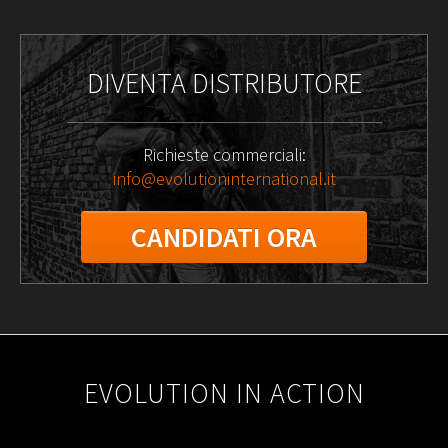
DIVENTA DISTRIBUTORE
Richieste commerciali:
info@evolutioninternational.it
CANDIDATI ORA
2025-
11-
EVOLUTION IN ACTION
06