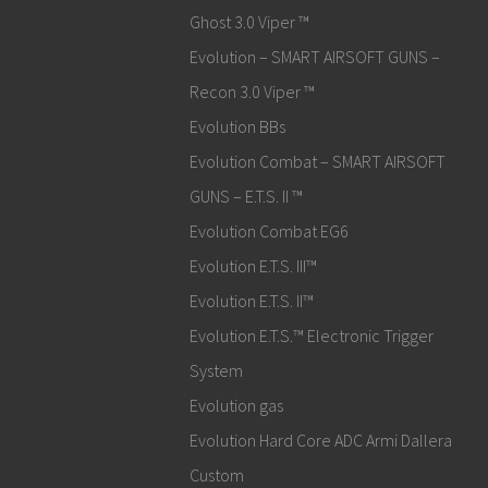
Ghost 3.0 Viper ™
Evolution – SMART AIRSOFT GUNS –
Recon 3.0 Viper ™
Evolution BBs
Evolution Combat – SMART AIRSOFT
GUNS – E.T.S. II ™
Evolution Combat EG6
Evolution E.T.S. III™
Evolution E.T.S. II™
Evolution E.T.S.™ Electronic Trigger
System
Evolution gas
Evolution Hard Core ADC Armi Dallera
Custom