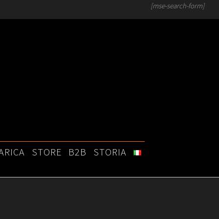
[mse-search-form]
ARICA
STORE
B2B
STORIA