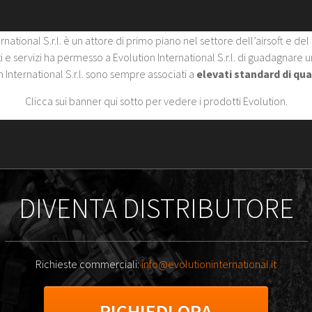
rnational S.r.l. è un attore di primo piano nel settore dell’airsoft e del t
otti e servizi ha permesso a Evolution International S.r.l. di guadagnare
n International S.r.l. sono sempre associati a
elevati standard di qua
Clicca sui banner qui sotto per vedere i prodotti Evolution.
DIVENTA DISTRIBUTORE
Richieste commerciali:
info@evolutioninternational.it
RICHIEDI ORA