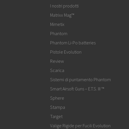
I nostri prodotti
Matrixx Mag™
Mimetix
Phantom
Phantom Li-Po batteries
Pistole Evolution
Review
Scarica
Sistemi di puntamento Phantom
Smart Airsoft Guns – E.T.S. III ™
Sphere
Stampa
Target
Valige Rigide per Fucili Evolution